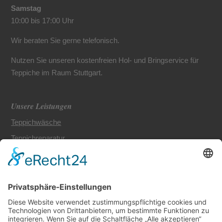
Samstag
10:00 bis 17:00 Uhr
Wir beraten Sie gerne telefonisch.
Nutzen Sie unseren kostenfreien Hol- und Bringservice für
Teppiche im Raum Stuttgart.
Unsere Leistungen
Teppichwäsche
Teppichreparatur
Teppichbodenreinigung
Möbelreinigung
Spezialleistungen für Teppiche