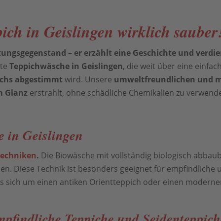
ich in Geislingen wirklich sauber
htungsgegenstand – er erzählt eine Geschichte und verdien
hte
Teppichwäsche in Geislingen
, die weit über eine einfa
pichs abgestimmt
wird. Unsere
umweltfreundlichen und m
m Glanz
erstrahlt, ohne schädliche Chemikalien zu verwend
e in Geislingen
techniken
.
Die Biowäsche mit vollständig biologisch abbaub
en. Diese Technik ist besonders geeignet für empfindliche
 es sich um einen antiken Orientteppich oder einen moderne
mpfindliche Teppiche und Seidenteppich