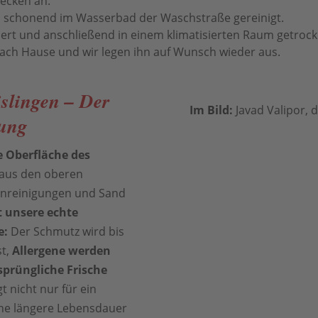
lecken an.
 schonend im Wasserbad der Waschstraße gereinigt.
ert und anschließend in einem klimatisierten Raum getrock
nach Hause und wir legen ihn auf Wunsch wieder aus.
slingen – Der
Im Bild:
Javad Valipor, d
gung
e Oberfläche des
aus den oberen
runreinigungen und Sand
 unsere echte
e:
Der Schmutz wird bis
t,
Allergene werden
sprüngliche Frische
 nicht nur für ein
ine längere Lebensdauer