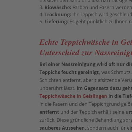
tiefsitzenden Sand und löst hartnäckige F
Biowäsche:
Farben und Fasern werden
Trocknung:
Ihr Teppich wird geschleud
Lieferung:
Es geht pünktlich zu Ihnen 
Echte Teppichwäsche in Gei
Unterschied zur Nassreini
Bei einer Nassreinigung wird oft nur di
Teppichs feucht gereinigt,
was Schmutz 
Schichten entfernt, aber tiefsitzende Ve
unberührt lässt.
Im Gegensatz dazu geht
Teppichwäsche in Geislingen
in die Tief
in die Fasern und den Teppichgrund gelös
entfernt
und der Teppich erhält seine
ur
zurück. Diese gründliche Behandlung sorgt
sauberes Aussehen
, sondern auch für e