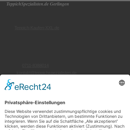
TeppichSpezialisten.de Gerlingen
Teppichwäsche
Teppichreparatur
von
Teppich-Kaufen-XXL.de
Inh. Ellen Valipor-Faderl
Siemensstr. 66
70839 Gerlingen
Telefon:
0711-8388014
Mail:
kontakt@teppichspezialisten.de
Öffnungszeiten
Montag bis Freitag
10:00 bis 18:00 Uhr
Samstag
10:00 bis 17:00 Uhr
Wir beraten Sie gerne telefonisch.