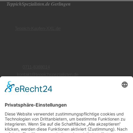
TeppichSpezialisten.de Gerlingen
Teppichwäsche
Teppichreparatur
von
Teppich-Kaufen-XXL.de
Inh. Ellen Valipor-Faderl
Siemensstr. 66
70839 Gerlingen
Telefon:
0711-8388014
Mail:
kontakt@teppichspezialisten.de
Öffnungszeiten
Montag bis Freitag
10:00 bis 18:00 Uhr
Samstag
10:00 bis 17:00 Uhr
Wir beraten Sie gerne telefonisch.