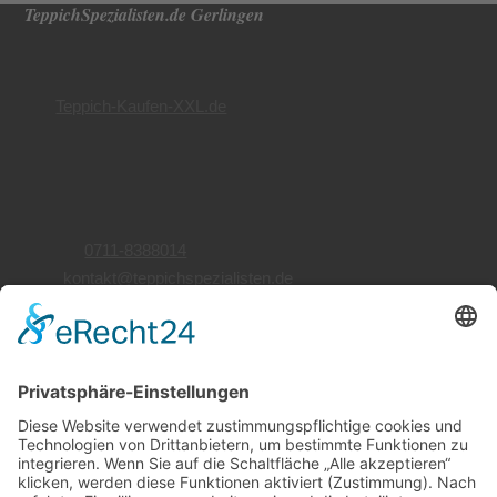
TeppichSpezialisten.de Gerlingen
Teppichwäsche
Teppichreparatur
von
Teppich-Kaufen-XXL.de
Inh. Ellen Valipor-Faderl
Siemensstr. 66
70839 Gerlingen
Telefon:
0711-8388014
Mail:
kontakt@teppichspezialisten.de
Öffnungszeiten
Montag bis Freitag
10:00 bis 18:00 Uhr
Samstag
10:00 bis 17:00 Uhr
Wir beraten Sie gerne telefonisch.